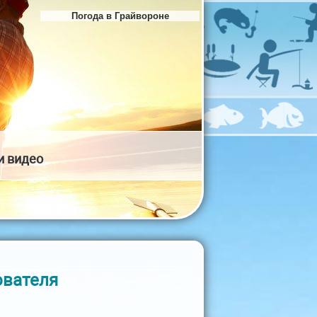
Погода в Грайвороне
и видео
ователя
?