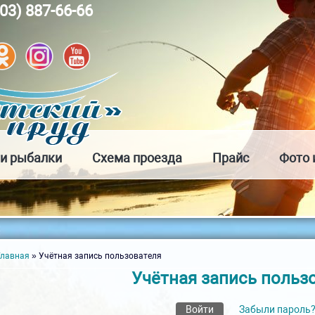
903) 887-66-66
и рыбалки
Схема проезда
Прайс
Фото 
Вы здесь
Главная
» Учётная запись пользователя
Учётная запись польз
Главные вкладки
Войти
(активная вкладка)
Забыли пароль