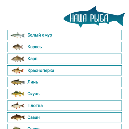
Белый амур
Карась
Карп
Красноперка
Линь
Окунь
Плотва
Сазан